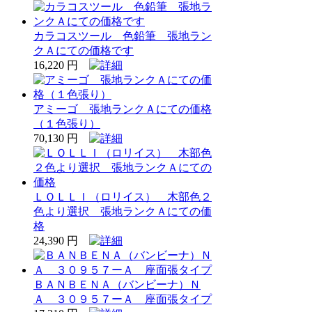
カラコスツール 色鉛筆 張地ラン
クＡにての価格です
16,220 円
アミーゴ 張地ランクＡにての価格
（１色張り）
70,130 円
ＬＯＬＬＩ（ロリイス） 木部色２
色より選択 張地ランクＡにての価
格
24,390 円
ＢＡＮＢＥＮＡ（バンビーナ）Ｎ
Ａ ３０９５７ーＡ 座面張タイプ