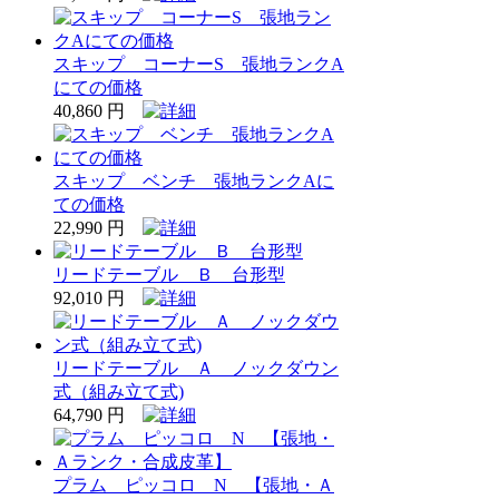
スキップ コーナーS 張地ランクA
にての価格
40,860 円
スキップ ベンチ 張地ランクAに
ての価格
22,990 円
リードテーブル Ｂ 台形型
92,010 円
リードテーブル Ａ ノックダウン
式（組み立て式)
64,790 円
プラム ピッコロ N 【張地・Ａ