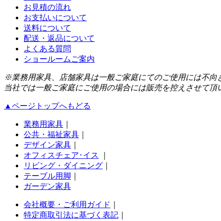
お見積の流れ
お支払いについて
送料について
配送・返品について
よくある質問
ショールームご案内
※業務用家具、店舗家具は一般ご家庭にてのご使用には不向
当社では一般ご家庭にご使用の場合には販売を控えさせて頂
▲ページトップへもどる
業務用家具
｜
公共・福祉家具
｜
デザイン家具
｜
オフィスチェア･イス
｜
リビング・ダイニング
｜
テーブル用脚
｜
ガーデン家具
会社概要・ご利用ガイド
｜
特定商取引法に基づく表記
｜