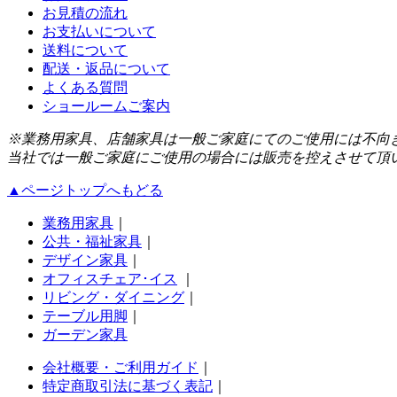
お見積の流れ
お支払いについて
送料について
配送・返品について
よくある質問
ショールームご案内
※業務用家具、店舗家具は一般ご家庭にてのご使用には不向
当社では一般ご家庭にご使用の場合には販売を控えさせて頂
▲ページトップへもどる
業務用家具
｜
公共・福祉家具
｜
デザイン家具
｜
オフィスチェア･イス
｜
リビング・ダイニング
｜
テーブル用脚
｜
ガーデン家具
会社概要・ご利用ガイド
｜
特定商取引法に基づく表記
｜