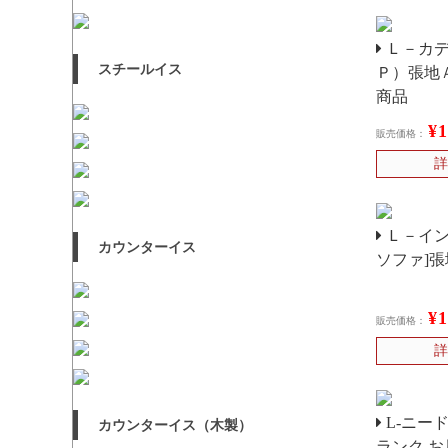
Ｌ－カデ
スチールイス
Ｐ）張地
商品
¥
販売価格：
詳
Ｌ－イン
カウンターイス
ソファ]
¥
販売価格：
詳
L-ニー
カウンターイス（木製）
ランク 