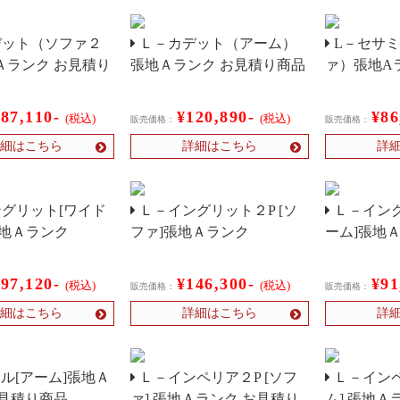
ット（ソファ２
Ｌ－カデット（アーム）
L－セサミ
Ａランク お見積り
張地Ａランク お見積り商品
ァ）張地A
187,110-
¥120,890-
¥86
(税込)
(税込)
販売価格：
販売価格：
細はこちら
詳細はこちら
詳
グリット[ワイド
Ｌ－イングリット２P [ソ
Ｌ－イング
張地Ａランク
ファ]張地Ａランク
ーム]張地
197,120-
¥146,300-
¥91
(税込)
(税込)
販売価格：
販売価格：
細はこちら
詳細はこちら
詳
ドル[アーム]張地Ａ
Ｌ－インペリア２P [ソフ
Ｌ－インペ
お見積り商品
ァ] 張地Ａランク お見積り
ム] 張地Ａ