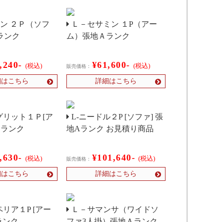
ン ２Ｐ（ソフ
Ｌ－セサミン １P（アー
ランク
ム）張地Ａランク
,240-
¥61,600-
(税込)
(税込)
販売価格：
細はこちら
詳細はこちら
リット１Ｐ[ア
L-ニードル２P [ソファ] 張
Ａランク
地Aランク お見積り商品
,630-
¥101,640-
(税込)
(税込)
販売価格：
細はこちら
詳細はこちら
リア１P [アー
Ｌ－サマンサ（ワイドソ
ランク
ファ3人掛）張地Ａランク