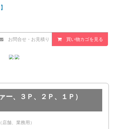
具】
お問合せ・お見積り
買い物カゴを見る
ァー、３Ｐ、２Ｐ、１Ｐ）
（店舗、業務用）