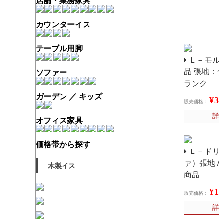
店舗・業務家具
カウンターイス
テーブル用脚
Ｌ－モル
品 張地
ソファー
ランク
ガーデン ／ キッズ
¥
販売価格：
詳
オフィス家具
価格帯から探す
Ｌ－ドリ
ァ）張地
木製イス
商品
¥
販売価格：
詳