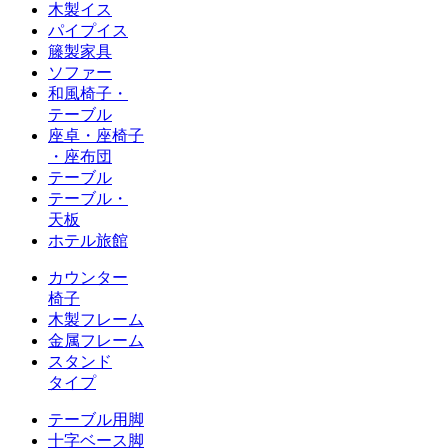
木製イス
パイプイス
籐製家具
ソファー
和風椅子・
テーブル
座卓・座椅子
・座布団
テーブル
テーブル・
天板
ホテル旅館
カウンター
椅子
木製フレーム
金属フレーム
スタンド
タイプ
テーブル用脚
十字ベース脚