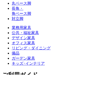
丸ベース脚
長角・
角ベース脚
対立脚
業務用家具
公共・福祉家具
デザイン家具
オフィス家具
リビング・ダイニング
備品
ガーデン家具
キッズ･インテリア
ご利用ガイド
お買い物方法
お見積の流れ
お支払いについて
送料について
配送・返品・送料について