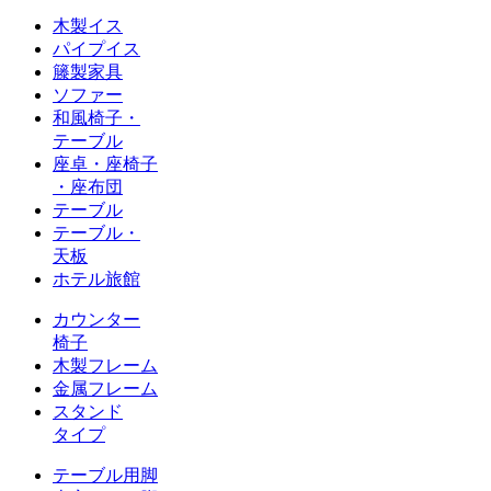
木製イス
パイプイス
籐製家具
ソファー
和風椅子・
テーブル
座卓・座椅子
・座布団
テーブル
テーブル・
天板
ホテル旅館
カウンター
椅子
木製フレーム
金属フレーム
スタンド
タイプ
テーブル用脚