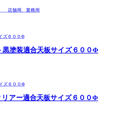
字形 店舗用、業務用
スト黒塗装適合天板サイズ６００Φ
ークリアー適合天板サイズ６００Φ