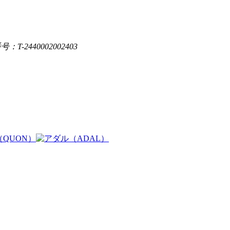
：T-2440002002403