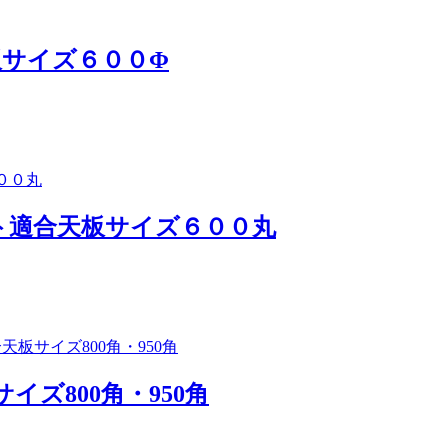
板サイズ６００Φ
スト適合天板サイズ６００丸
イズ800角・950角