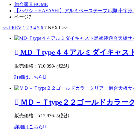
総合家具HOME
【ハヤシ・HAYASHI】アルミベーステーブル脚 十
ページ7
<< PREV
1
2
3
4
5
6
7
NEXT >>
MD-Ｔtype４４アルミダイキャ
販売価格：
¥10,098-
(税込)
詳細はこちら
ＭＤ－Ｔtype２２ゴールドカラ
販売価格：
¥12,936-
(税込)
詳細はこちら