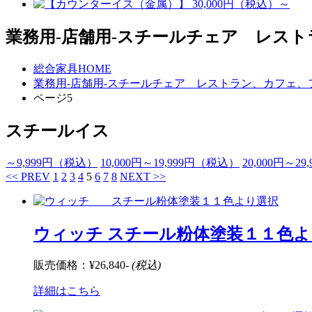
業務用-店舗用-スチールチェア レス
総合家具HOME
業務用-店舗用-スチールチェア レストラン、カフェ、
ページ5
スチールイス
～9,999
円（税込）
10,000
円
～19,999
円（税込）
20,000
円
～29,
<< PREV
1
2
3
4
5
6
7
8
NEXT >>
ウィッチ スチール粉体塗装１１色
販売価格：
¥26,840-
(税込)
詳細はこちら