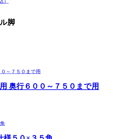
ル脚
０用 奥行６００～７５０まで用
材仕様５０×３５角