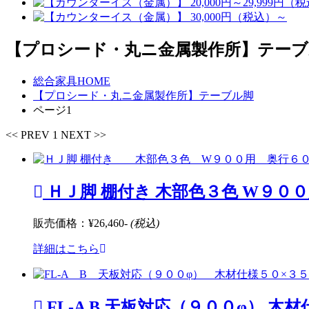
【プロシード・丸ニ金属製作所】テーブ
総合家具HOME
【プロシード・丸ニ金属製作所】テーブル脚
ページ1
<< PREV
1
NEXT >>
ＨＪ脚 棚付き 木部色３色 W９０
販売価格：
¥26,460-
(税込)
詳細はこちら
FL-A B 天板対応（９００φ） 木