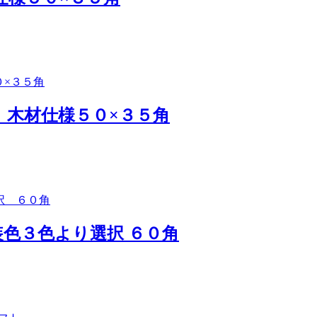
） 木材仕様５０×３５角
装色３色より選択 ６０角