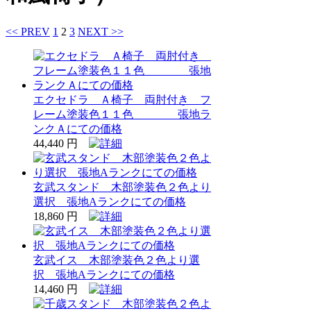
<< PREV
1
2
3
NEXT >>
エクセドラ Ａ椅子 両肘付き フ
レーム塗装色１１色 張地ラ
ンクＡにての価格
44,440 円
玄武スタンド 木部塗装色２色より
選択 張地Aランクにての価格
18,860 円
玄武イス 木部塗装色２色より選
択 張地Aランクにての価格
14,460 円