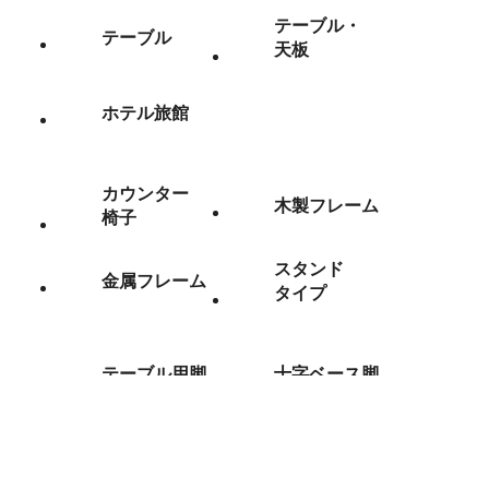
テーブル・
テーブル
天板
ホテル旅館
カウンター
木製フレーム
椅子
スタンド
金属フレーム
タイプ
テーブル用脚
十字ベース脚
長角・
丸ベース脚
角ベース脚