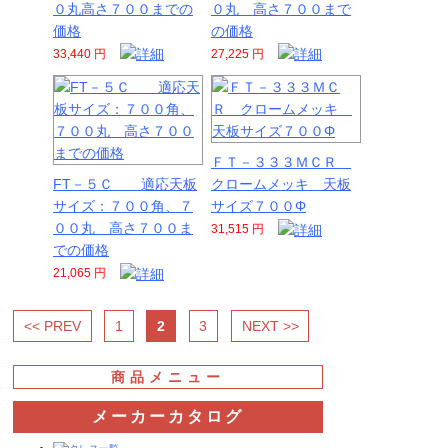
０丸高さ７００までの
０丸 高さ７００まで
価格
の価格
33,440 円
27,225 円
ＦＴ－３３３ＭＣＲ
FT－５Ｃ 適応天板
クロームメッキ 天板
サイズ：７００角、７
サイズ７００Φ
００丸 高さ７００ま
31,515 円
での価格
21,065 円
<< PREV
1
2
3
NEXT >>
商品メニュー
メーカーカタログ