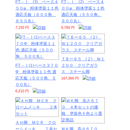
FT－Ｉ (3) ベース４
FT－Ｉ (2) ベース４
５０φ 粉体塗装１１色
００φ 粉体塗装１１色
適応天板（６００角、
適応天板（５５０角、
６５０丸）
６００丸）
7,150 円
6,760 円
ＴＢー６５ (２) Ｗ１
FT－Ｉ(1)ベース３７０
２００ クリアガラ
Φ 粉体塗装１１色 適
ス スチール脚
応天板（５００角、５
167,360 円
００丸）
6,210 円
ＡＨ脚 ＭＣＲ クロ
ームメッキ ２本セ
ＷＫ脚 高さ６７０