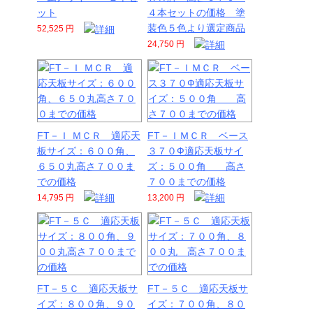
ット
４本セットの価格 塗
装色５色より選定商品
52,525 円
24,750 円
FT－Ｉ ＭＣＲ 適応天
FT－ＩＭＣＲ ベース
板サイズ：６００角、
３７０Ф適応天板サイ
６５０丸高さ７００ま
ズ：５００角 高さ
での価格
７００までの価格
14,795 円
13,200 円
FT－５Ｃ 適応天板サ
FT－５Ｃ 適応天板サ
イズ：８００角、９０
イズ：７００角、８０