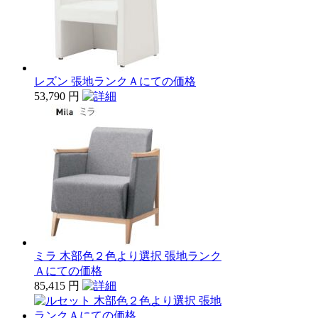
レズン 張地ランクＡにての価格
53,790 円
ミラ 木部色２色より選択 張地ランク
Ａにての価格
85,415 円