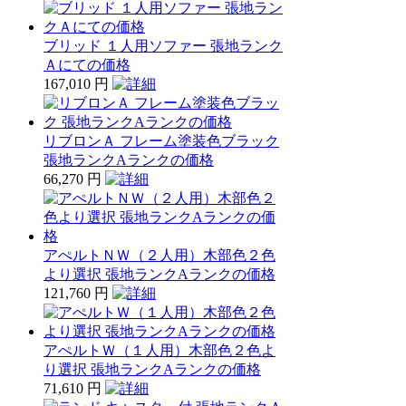
ブリッド １人用ソファー 張地ランク
Ａにての価格
167,010 円
リブロンＡ フレーム塗装色ブラック
張地ランクAランクの価格
66,270 円
アぺルトＮＷ（２人用）木部色２色
より選択 張地ランクAランクの価格
121,760 円
アぺルトＷ（１人用）木部色２色よ
り選択 張地ランクAランクの価格
71,610 円