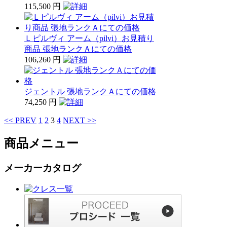
115,500 円
Ｌピルヴィ アーム（pilvi）お見積り
商品 張地ランクＡにての価格
106,260 円
ジェントル 張地ランクＡにての価格
74,250 円
<< PREV
1
2
3
4
NEXT >>
商品メニュー
メーカーカタログ