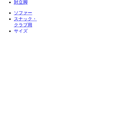
対立脚
ソファー
スナック・
クラブ用
サイズ
オーダー
BOX
ソファー
ロビー
ソファー
院内・薬局
待合
ソファー
応接
ソファー
キッズ
コーナー
業務用家具
公共・福祉家具
デザイン家具