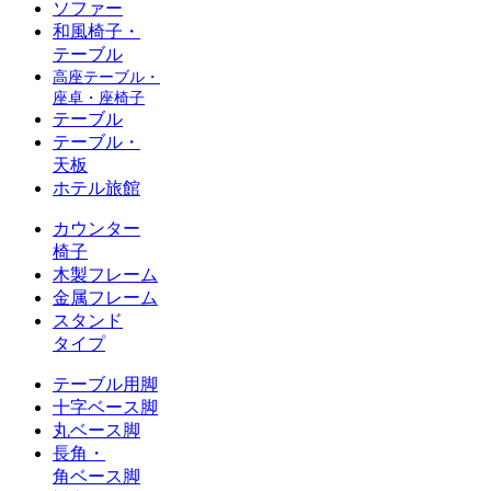
ソファー
和風椅子・
テーブル
高座テーブル・
座卓・座椅子
テーブル
テーブル・
天板
ホテル旅館
カウンター
椅子
木製フレーム
金属フレーム
スタンド
タイプ
テーブル用脚
十字ベース脚
丸ベース脚
長角・
角ベース脚