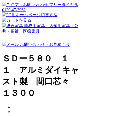
ＳＤー５８０ １
１ アルミダイキャ
スト製 間口芯々
１３００