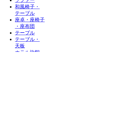
ソファー
和風椅子・
テーブル
座卓・座椅子
・座布団
テーブル
テーブル・
天板
ホテル旅館
カウンター
椅子
木製フレーム
金属フレーム
スタンド
タイプ
テーブル用脚
十字ベース脚
丸ベース脚
長角・
角ベース脚