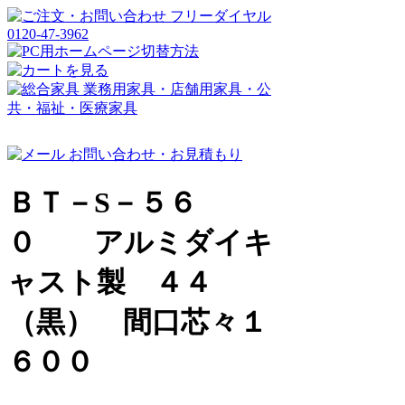
ＢＴ－S－５６
０ アルミダイキ
ャスト製 ４４
（黒） 間口芯々１
６００