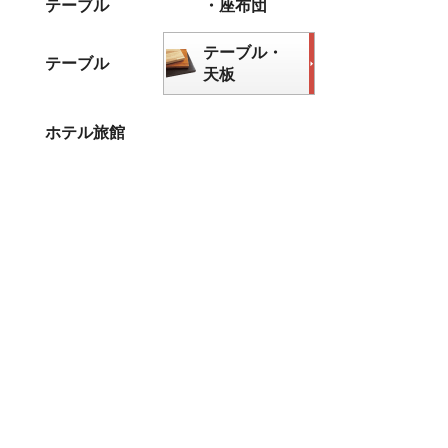
テーブル
・座布団
テーブル・
テーブル
天板
ホテル旅館
カウンター
木製フレーム
椅子
スタンド
金属フレーム
タイプ
テーブル用脚
十字ベース脚
長角・
丸ベース脚
角ベース脚