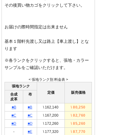
その後買い物カゴをクリックして下さい。
お届けの際時間指定は出来ません
基本１階軒先渡し又は路上【車上渡し】とな
ります
※各ランクをクリックすると、張地・カラー
サンプルをご確認いただけます。
< 張地ランク別 料金表 >
張地ランク
定価
販売価格
合成
布
皮革
■B
■B
\ 162,140
\ 80,250
■C
■C
\ 167,200
\ 82,760
■D
■D
\ 172,260
\ 85,260
-
■E
\ 177,320
\ 87,770