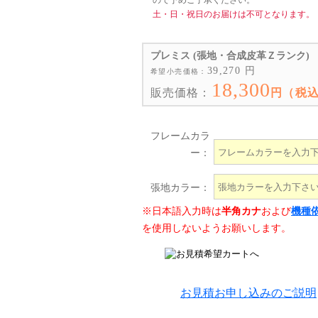
ので予めご了承ください。
土・日・祝日のお届けは不可となります。
プレミス (張地・合成皮革Ｚランク)
39,270 円
希望小売価格：
18,300
販売価格：
円（税
フレームカラ
ー：
張地カラー：
※日本語入力時は
半角カナ
および
機種
を使用しないようお願いします。
お見積お申し込みのご説明