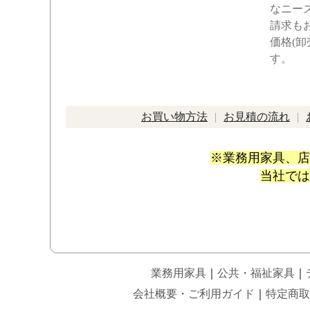
なニー
請求も
価格(
す。
お買い物方法
お見積の流れ
※業務用家具、店
当社では
業務用家具
｜
公共・福祉家具
｜
会社概要・ご利用ガイド
｜
特定商取