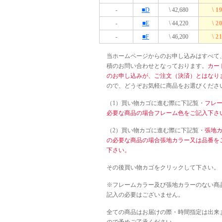
-
■D
\ 42,680
\ 1
-
■E
\ 44,220
\ 2
-
■F
\ 46,200
\ 2
当ホームページからのお申し込みはすべて
積のお問い合わせとなっております。
カー
のお申し込みが、ご注文（決済）とはなり
ので、どうぞお気軽に商品をお選びくださ
（1）買い物カゴに進む際に下記覧・
フレ
必要な商品の場合フレーム色をご記入下さ
（2）買い物カゴに進む際に下記覧・
張地
の必要な商品の場合張地カラー又は品番を
下さい。
その後買い物カゴをクリックして下さい。
※フレームカラー及び張地カラーのない商
記入の必要はございません。
全ての商品はお届けの際・時間指定は出来