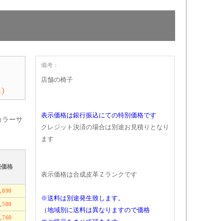
備考：
店舗の椅子
込）
表示価格は銀行振込にての特別価格です
カラーサ
クレジット決済の場合は別途お見積りとなり
ます
売価格
表示価格は合成皮革Ｚランクです
9,090
※送料は別途発生致します。
9,500
（地域別に送料は異なりますので価格
9,760