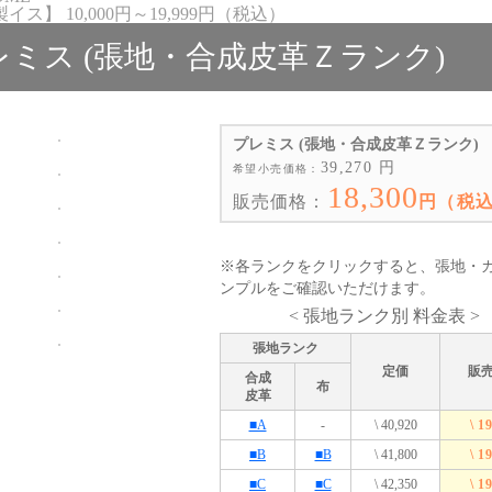
ス】 10,000円～19,999円（税込）
レミス (張地・合成皮革Ｚランク)
プレミス (張地・合成皮革Ｚランク)
39,270 円
希望小売価格：
18,300
販売価格：
円（税
※各ランクをクリックすると、張地・
ンプルをご確認いただけます。
< 張地ランク別 料金表 >
張地ランク
定価
販
合成
布
皮革
■A
-
\ 40,920
\ 1
■B
■B
\ 41,800
\ 1
■C
■C
\ 42,350
\ 1