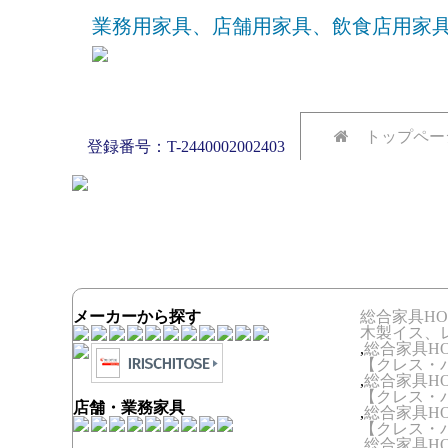
業務用家具、店舗用家具、飲食店用家具
トップペー
登録番号：T-2440002002403
メーカーから探す
総合家具HO
木製イス、
,
総合家具HO
【クレス・パ
,
総合家具HO
【クレス・パ
店舗・業務家具
,
総合家具HO
【クレス・
,
総合家具HO