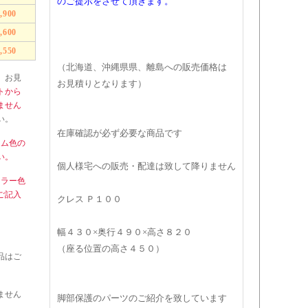
のご提示をさせて頂きます。
9,900
0,600
1,550
（北海道、沖縄県県、離島への販売価格は
、お見
お見積りとなります）
トから
ません
い。
在庫確認が必ず必要な商品です
ーム色の
い。
個人様宅への販売・配達は致して降りません
カラー色
ご記入
クレス Ｐ１００
幅４３０×奥行４９０×高さ８２０
（座る位置の高さ４５０）
品はご
ません
脚部保護のパーツのご紹介を致しています