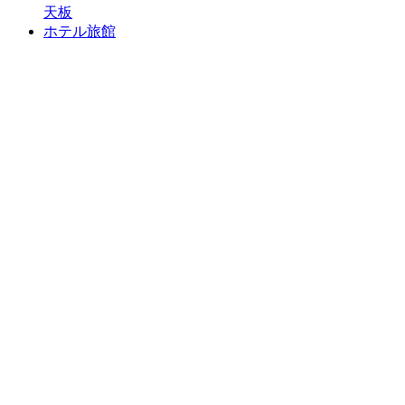
天板
ホテル旅館
カウンター
椅子
木製フレーム
金属フレーム
スタンド
タイプ
テーブル用脚
十字ベース脚
丸ベース脚
長角・
角ベース脚
対立脚
業務用家具
公共・福祉家具
デザイン家具
オフィス家具
リビング・ダイニング