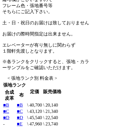
フレーム色・張地番号等
そちらにご記入下さい。
土・日・祝日のお届けは致しておりません
お届けの際時間指定は出来ません。
エレベーターが有り無しに関わらず
１階軒先渡しとなります。
※各ランクをクリックすると、張地・カラ
ーサンプルをご確認いただけます。
< 張地ランク別 料金表 >
張地ランク
定価
販売価格
合成
布
皮革
■B
■B
\ 40,700
\ 20,140
■C
■C
\ 43,120
\ 21,340
■D
■D
\ 45,540
\ 22,540
-
■E
\ 47,960
\ 23,740