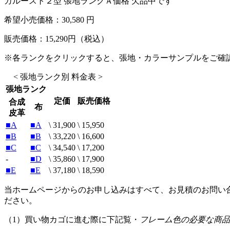
カルースト２型 張地ランクＡ価格 欠品中です
希望小売価格：
30,580 円
販売価格：
15,290
円（税込）
※各ランクをクリックすると、張地・カラーサンプルをご確
< 張地ランク別 料金表 >
張地ランク
定価
販売価格
合成
布
皮革
■A
■A
\ 31,900
\ 15,950
■B
■B
\ 33,220
\ 16,600
■C
■C
\ 34,540
\ 17,200
-
■D
\ 35,860
\ 17,900
■E
■E
\ 37,180
\ 18,590
当ホームページからのお申し込みはすべて、お見積のお問い
ださい。
（1）買い物カゴに進む際に下記覧・
フレーム色の必要な商品