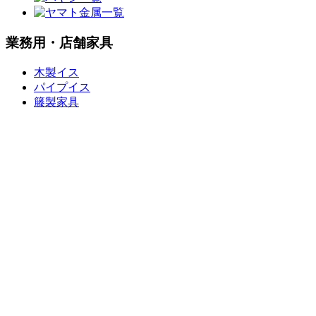
業務用・店舗家具
木製イス
パイプイス
籐製家具
ソファー
和風椅子・
テーブル
座卓・座椅子
・座布団
テーブル
テーブル・
天板
ホテル旅館
カウンター
椅子
木製フレーム
金属フレーム