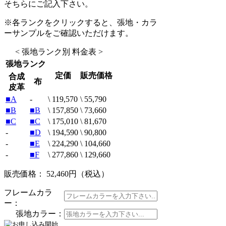
そちらにご記入下さい。
※各ランクをクリックすると、張地・カラ
ーサンプルをご確認いただけます。
< 張地ランク別 料金表 >
張地ランク
定価
販売価格
合成
布
皮革
■A
-
\ 119,570
\ 55,790
■B
■B
\ 157,850
\ 73,660
■C
■C
\ 175,010
\ 81,670
-
■D
\ 194,590
\ 90,800
-
■E
\ 224,290
\ 104,660
-
■F
\ 277,860
\ 129,660
販売価格： 52,460円
（税込）
フレームカラ
ー：
張地カラー：