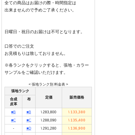
全ての商品はお届けの際・時間指定は
出来ませんので予めご了承ください。
日曜日・祝日のお届けは不可となります。
口答でのご注文
お見積もりは致しておりません。
※各ランクをクリックすると、張地・カラー
サンプルをご確認いただけます。
< 張地ランク別 料金表 >
張地ランク
定価
販売価格
合成
布
皮革
■B
■B
\ 283,800
\ 133,380
■C
■C
\ 288,090
\ 135,400
-
■D
\ 291,280
\ 136,900