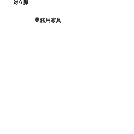
対立脚
業務用家具
公共・福祉家具
デザイン家具
オフィス家具
リビング・ダイニング
備品
ガーデン家具
キッズ･インテリア
ご利用ガイド