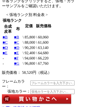
※各ランクをクリックすると、張地・カラ
ーサンプルをご確認いただけます。
< 張地ランク別 料金表 >
張地ランク
定価
販売価格
合成
布
皮革
■B
■B
\ 85,800
\ 60,060
■C
■C
\ 88,000
\ 61,600
■D
■D
\ 90,200
\ 63,140
■E
■E
\ 92,400
\ 64,680
-
■F
\ 94,600
\ 66,220
-
■G
\ 96,800
\ 67,760
販売価格： 58,520円
（税込）
フレームカラ
ー：
張地カラー：