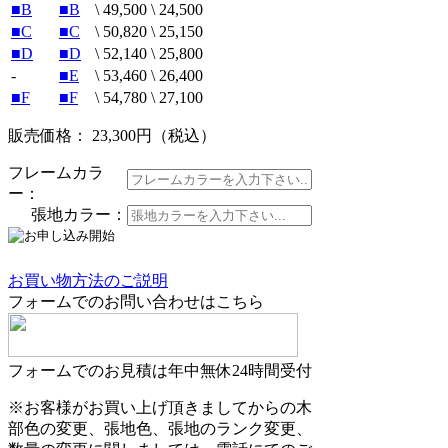
■B
■B
\ 49,500
\ 24,500
■C
■C
\ 50,820
\ 25,150
■D
■D
\ 52,140
\ 25,800
-
■E
\ 53,460
\ 26,400
■F
■F
\ 54,780
\ 27,100
販売価格： 23,300円
（税込）
フレームカラ
ー：
張地カラー：
お買い物方法のご説明
フォームでのお問い合わせはこちら
フォームでのお見積は年中無休24時間受付
※お客様がお買い上げ頂きましてからの木
部色の変更、張地色、張地のランク変更、