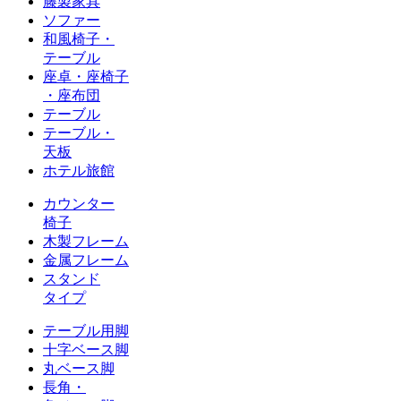
籐製家具
ソファー
和風椅子・
テーブル
座卓・座椅子
・座布団
テーブル
テーブル・
天板
ホテル旅館
カウンター
椅子
木製フレーム
金属フレーム
スタンド
タイプ
テーブル用脚
十字ベース脚
丸ベース脚
長角・