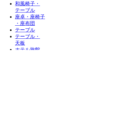
和風椅子・
テーブル
座卓・座椅子
・座布団
テーブル
テーブル・
天板
ホテル旅館
カウンター
椅子
木製フレーム
金属フレーム
スタンド
タイプ
テーブル用脚
十字ベース脚
丸ベース脚
長角・
角ベース脚
対立脚