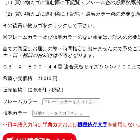
（1）買い物カゴに進む際に下記覧・
フレーム色の必要な商品
（2）買い物カゴに進む際に下記覧・
張地カラー色の必要な商
その後買い物カゴをクリックして下さい。
※フレームカラー及び張地カラーのない商品はご記入の必要
全ての商品はお届けの際・時間指定は出来ませんので予めご
土・日・祝日のお届けは不可となります。
ＧＢ－Ｘ－８００・４４黒 適合天板サイズ９００×７００ま
希望小売価格：
21,010 円
販売価格：
12,606
円（税込）
フレームカラー：
張地カラー：
※日本語入力時は
半角カナ
および
機種依存文字
を使用しない