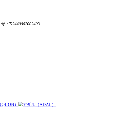
：T-2440002002403