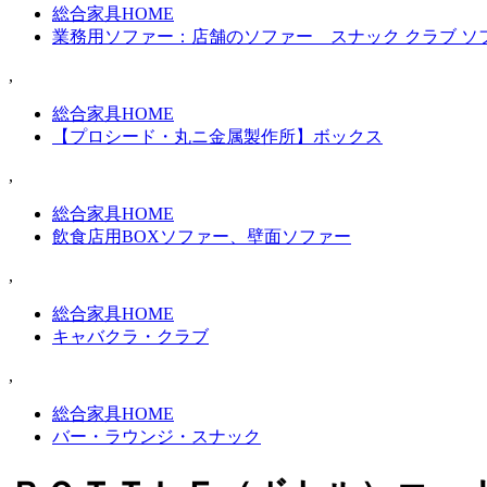
総合家具HOME
業務用ソファー：店舗のソファー スナック クラブ ソ
,
総合家具HOME
【プロシード・丸ニ金属製作所】ボックス
,
総合家具HOME
飲食店用BOXソファー、壁面ソファー
,
総合家具HOME
キャバクラ・クラブ
,
総合家具HOME
バー・ラウンジ・スナック