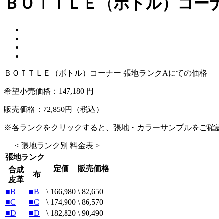
ＢＯＴＴＬＥ（ボトル）コーナ
ＢＯＴＴＬＥ（ボトル）コーナー 張地ランクAにての価格
希望小売価格：
147,180 円
販売価格：
72,850
円（税込）
※各ランクをクリックすると、張地・カラーサンプルをご確
< 張地ランク別 料金表 >
張地ランク
定価
販売価格
合成
布
皮革
■B
■B
\ 166,980
\ 82,650
■C
■C
\ 174,900
\ 86,570
■D
■D
\ 182,820
\ 90,490