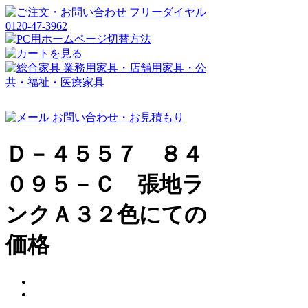
Ｄ－４５５７ ８４
０９５－Ｃ 張地ラ
ンクＡ３２色にての
価格