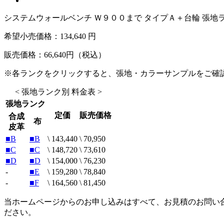
システムウォールベンチ Ｗ９００まで タイプＡ＋台輪 張地
希望小売価格：
134,640 円
販売価格：
66,640
円（税込）
※各ランクをクリックすると、張地・カラーサンプルをご確
< 張地ランク別 料金表 >
張地ランク
定価
販売価格
合成
布
皮革
■B
■B
\ 143,440
\ 70,950
■C
■C
\ 148,720
\ 73,610
■D
■D
\ 154,000
\ 76,230
-
■E
\ 159,280
\ 78,840
-
■F
\ 164,560
\ 81,450
当ホームページからのお申し込みはすべて、お見積のお問い
ださい。