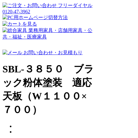
SBL-３８５０ ブラ
ック粉体塗装 適応
天板（W１１００×
７００）