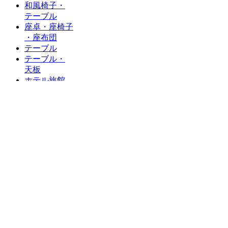
和風椅子・
テーブル
座卓・座椅子
・座布団
テーブル
テーブル・
天板
ホテル旅館
カウンター
椅子
木製フレーム
金属フレーム
スタンド
タイプ
テーブル用脚
十字ベース脚
丸ベース脚
長角・
角ベース脚
対立脚