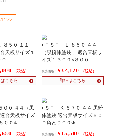
T >>
 ８５０ １１
ＴＳＴ－Ｌ ８５０ ４４
適合天板サイズ１
（黒粉体塗装 ）適合天板サ
００
イズ１３００×８００
,000-
¥32,120-
(税込)
(税込)
販売価格：
細はこちら
詳細はこちら
５００ ４４（黒
ＳＴ－Ｋ ５７０ ４４ 黒粉
 適合天板サイズ
体塗装 適合天板サイズ８５
８００Ф
０角と９００Ф
,650-
¥15,500-
(税込)
(税込)
販売価格：