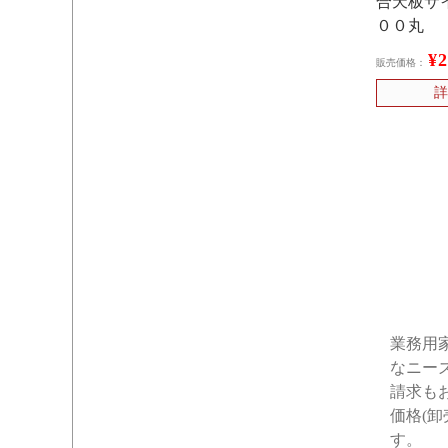
合天板サ
００丸
¥
販売価格：
詳
業務用
なニー
請求も
価格(
す。