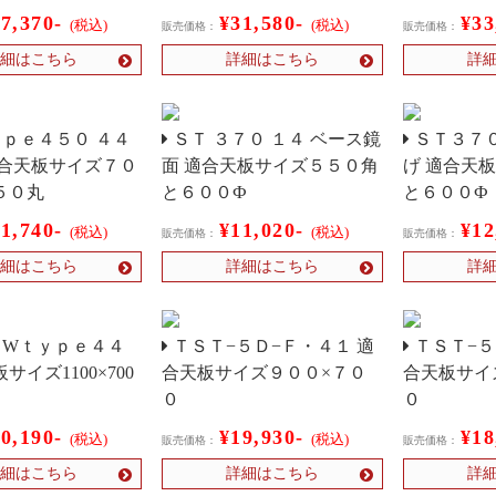
27,370-
¥31,580-
¥33
(税込)
(税込)
販売価格：
販売価格：
細はこちら
詳細はこちら
詳
ｐｅ４５０ ４４
ＳＴ ３７０ １４ ベース鏡
ＳＴ３７０
適合天板サイズ７０
面 適合天板サイズ５５０角
げ 適合天
５０丸
と６００Ф
と６００Ф
11,740-
¥11,020-
¥12
(税込)
(税込)
販売価格：
販売価格：
細はこちら
詳細はこちら
詳
Wｔｙｐｅ４４
ＴＳＴ−５Ｄ−Ｆ・４１ 適
ＴＳＴ−５
サイズ1100×700
合天板サイズ９００×７０
合天板サイ
０
０
20,190-
¥19,930-
¥18
(税込)
(税込)
販売価格：
販売価格：
細はこちら
詳細はこちら
詳