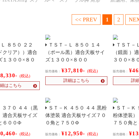
<< PREV
1
2
NEX
Ｌ ８５０ ２２
ＴＳＴ－Ｌ ８５０ １４
ＴＳＴ－Ｌ
ドクリア））適合
（ポール黒）適合天板サイ
（鏡面 ）
ズ１３００×８０
ズ１３００×８００
３００×８
¥37,810-
¥46
(税込)
販売価格：
販売価格：
48,330-
(税込)
詳細はこちら
詳
細はこちら
 ３７０ ４４（黒
ＳＴ－Ｋ ４５０ ４４ 黒粉
ＳＴ－Ｋ 
）適合天板サイズ
体塗装 適合天板サイズ７０
粉体塗装）
と６００Ф
０角と７５０Ф
７５０角と
10,460-
¥12,950-
¥13
(税込)
(税込)
販売価格：
販売価格：