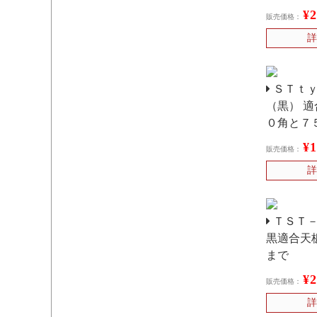
¥
販売価格：
詳
ＳＴｔｙ
（黒） 
０角と７
¥
販売価格：
詳
ＴＳＴ－
黒適合天板
まで
¥
販売価格：
詳