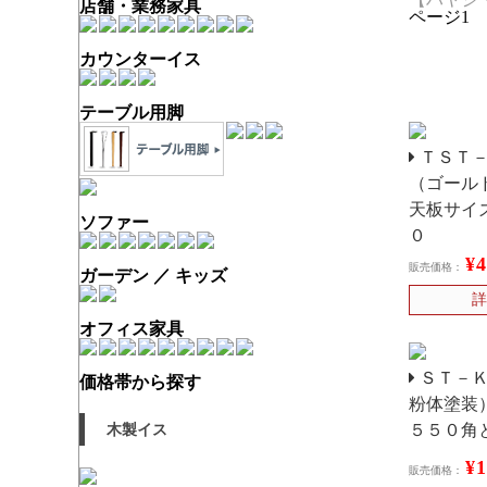
店舗・業務家具
ページ1
カウンターイス
テーブル用脚
ＴＳＴ－
（ゴール
天板サイ
ソファー
０
¥
販売価格：
ガーデン ／ キッズ
詳
オフィス家具
ＳＴ－Ｋ
価格帯から探す
粉体塗装
木製イス
５５０角
¥
販売価格：