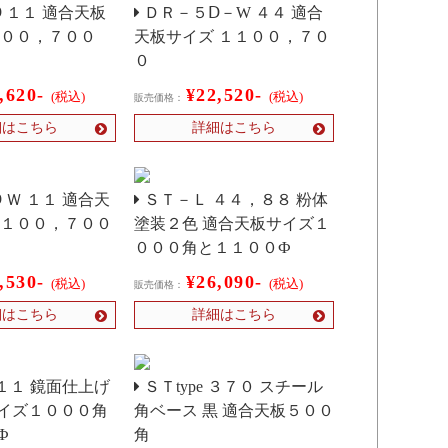
 １１ 適合天板
ＤＲ－５Ⅾ－W ４４ 適合
０００，７００
天板サイズ １１００，７０
０
,620-
¥22,520-
(税込)
(税込)
販売価格：
細はこちら
詳細はこちら
 Ｗ １１ 適合天
ＳＴ－Ｌ ４４，８８ 粉体
１１００，７００
塗装２色 適合天板サイズ１
０００角と１１００Ф
,530-
¥26,090-
(税込)
(税込)
販売価格：
細はこちら
詳細はこちら
１１ 鏡面仕上げ
ＳＴtype ３７０ スチール
イズ１０００角
角ベース 黒 適合天板５００
Ф
角