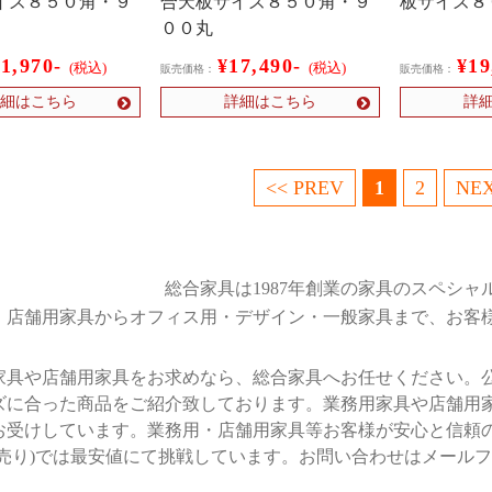
イズ８５０角・９
合天板サイズ８５０角・９
板サイズ８
００丸
21,970-
¥17,490-
¥19
(税込)
(税込)
販売価格：
販売価格：
細はこちら
詳細はこちら
詳
<< PREV
1
2
NEX
総合家具は1987年創業の家具のスペシャ
店舗用家具からオフィス用・デザイン・一般家具まで、お客
家具や店舗用家具をお求めなら、総合家具へお任せください。
ズに合った商品をご紹介致しております。業務用家具や店舗用
お受けしています。業務用・店舗用家具等お客様が安心と信頼
卸売り)では最安値にて挑戦しています。お問い合わせはメール