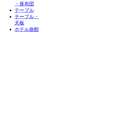
・座布団
テーブル
テーブル・
天板
ホテル旅館
カウンター
椅子
木製フレーム
金属フレーム
スタンド
タイプ
テーブル用脚
十字ベース脚
丸ベース脚
長角・
角ベース脚
対立脚
業務用家具
公共・福祉家具