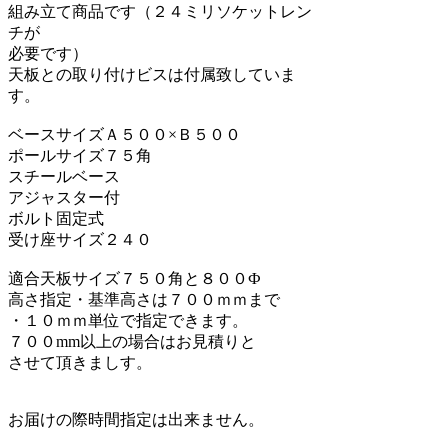
組み立て商品です（２４ミリソケットレン
チが
必要です）
天板との取り付けビスは付属致していま
す。
ベースサイズＡ５００×Ｂ５００
ポールサイズ７５角
スチールベース
アジャスター付
ボルト固定式
受け座サイズ２４０
適合天板サイズ７５０角と８００Ф
高さ指定・基準高さは７００ｍｍまで
・１０ｍｍ単位で指定できます。
７００mm以上の場合はお見積りと
させて頂きましす。
お届けの際時間指定は出来ません。