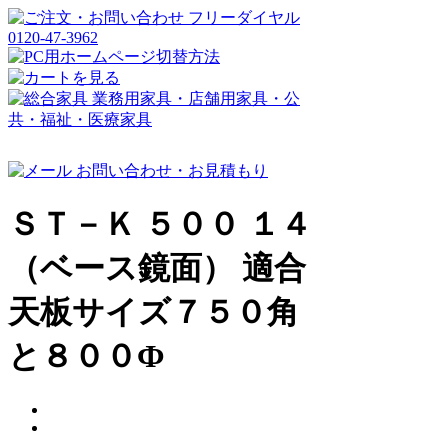
ＳＴ－Ｋ ５００ １４
（ベース鏡面） 適合
天板サイズ７５０角
と８００Ф