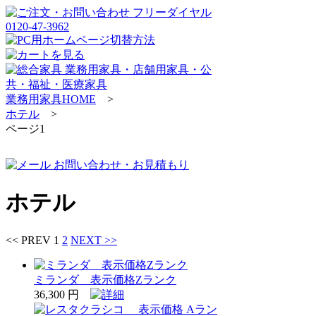
業務用家具HOME
>
ホテル
>
ページ1
ホテル
<< PREV
1
2
NEXT >>
ミランダ 表示価格Zランク
36,300 円