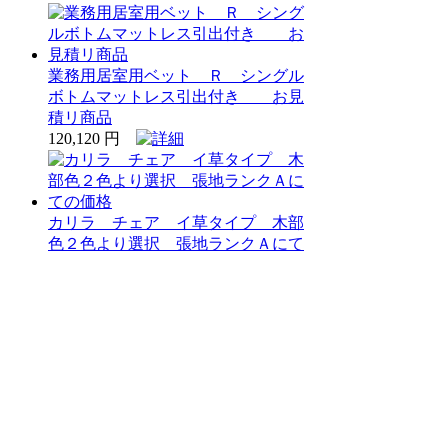
業務用居室用ベット Ｒ シングル
ボトムマットレス引出付き お見
積リ商品
120,120 円
カリラ チェア イ草タイプ 木部
色２色より選択 張地ランクＡにて
の価格
79,690 円
草庵 イ草タイプ 木部色２色より
選択
72,680 円