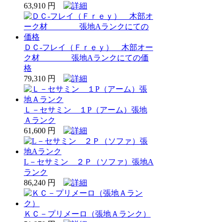
63,910 円
ＤＣ‐フレイ（Ｆｒｅｙ） 木部オー
ク材 張地Aランクにての価
格
79,310 円
Ｌ－セサミン １P（アーム）張地
Ａランク
61,600 円
L－セサミン ２Ｐ（ソファ）張地A
ランク
86,240 円
ＫＣ－プリメーロ（張地Ａランク）