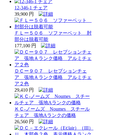
12-346-1 チェア
39,900 円
ＦＬー５０６ ソファーベット 肘
部分は脱着可能
177,100 円
ＤＣー９０７ レセプションチェ
ア 張地Ａランク価格 アルミチェ
ア２色
29,410 円
ＫＣ‐ノームズ Noumes スチール
チェア 張地Aランクの価格
26,560 円