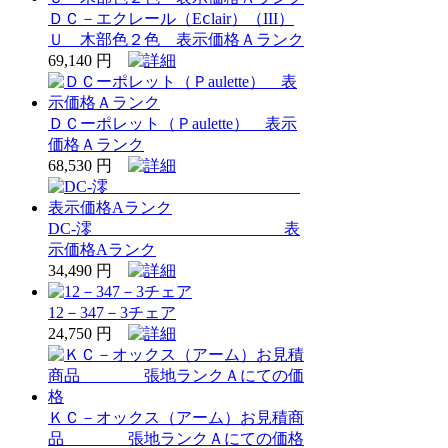
ＤＣ－エクレール（Eⅽlair）（III）
Ｕ 木部色２色 表示価格Ａランク
69,140 円
ＤＣーポレット（Ｐaulette） 表示
価格Ａランク
68,530 円
DC-澪 表
示価格Aランク
34,490 円
12－347－3チェア
24,750 円
ＫＣ－オックス（アーム）お見積商
品 張地ランクＡにての価格