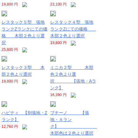
19,800 円
23,100 円
レスタック５型 張地
レスタック４型 張地
ランクZランクにての価
ランクZにての価格
格 木部２色より選
木部２色より選択
択
19,800 円
25,800 円
レスタック３型 木
ミニカ２型 木部
部２色より選択
色２色より選
択 【張地・Aラ
19,800 円
ンク】
16,390 円
ハビティ 【別張地・Z
プチーノ 【張
ランク】
地・Ａラン
ク】
12,760 円
木部色は２色より選択