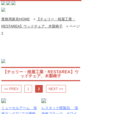
業務用家具HOME
>
【チェリー・桜屋工業・
RESTAREA】ウッドチェア、木製椅子
>
ページ
2
【チェリー・桜屋工業・RESTAREA】ウ
ッドチェア、木製椅子
<< PREV
1
2
NEXT >>
ミューセルアーム 張
レスタック既製品 張
地ランクZにての価格
地色ブラック、ホワイ