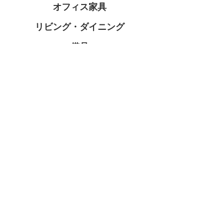
オフィス家具
リビング・ダイニング
備品
ガーデン家具
キッズ･インテリア
ご利用ガイド
お買い物方法
お見積の流れ
お支払いについて
送料について
配送・返品・送料について