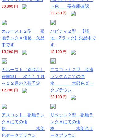
ト色 要在庫確認
30,800 円
13,750 円
カルースト２型 張
ハビティ２型 【張
地ランクＡ価格 欠品
地・Zランク】欠品中で
中です
す
15,290 円
15,100 円
カルースト（別張品）
アスコット２型 張地
在庫無し 次回１１月
ランクＡにての価
～１２月の入荷予定
格 木部色ダー
クブラウン
12,700 円
23,100 円
アスコット 張地ラン
リベット２型 張地ラ
クＡにての価
ンクＡにての価
格 木部
格 木部色ダ
色ダークブラウン
ークブラウン