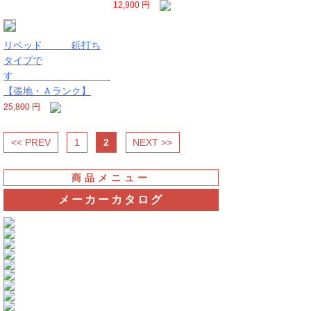
12,900 円
リベッド 鋲打ち
タイプで
す
【張地・Ａランク】
25,800 円
<< PREV
1
2
NEXT >>
商品メニュー
メーカーカタログ