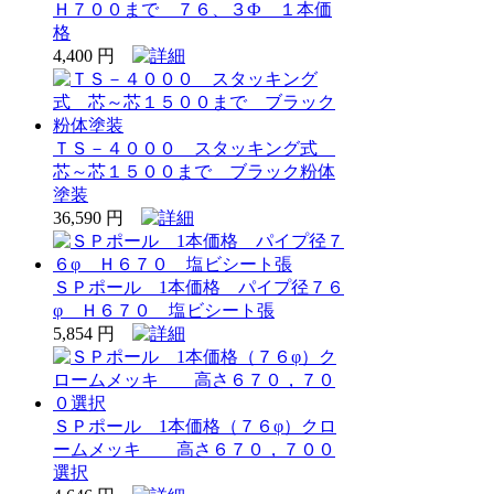
Ｈ７００まで ７６、３Ф １本価
格
4,400 円
ＴＳ－４０００ スタッキング式
芯～芯１５００まで ブラック粉体
塗装
36,590 円
ＳＰポール 1本価格 パイプ径７６
φ Ｈ６７０ 塩ビシート張
5,854 円
ＳＰポール 1本価格（７６φ）クロ
ームメッキ 高さ６７０，７００
選択