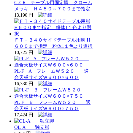
G-CR テーブル用固定脚 クローム
メッキ Ｈ４５０～７００まで指定
13,190 円
ＦＴ－３４０サイドテーブル用脚 H
６００まで指定 粉体1１色より選択
10,725 円
PL-F A フレームＷ５２０ 適
合天板サイズＷ６００×６００
16,330 円
PL-F Ｂ フレームＷ５２０ 適
合天板サイズＷ６００×７５０
17,424 円
OL-A 独立脚