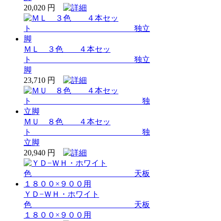
20,020 円
ＭＬ ３色 ４本セッ
ト 独立
脚
23,710 円
ＭＵ ８色 ４本セッ
ト 独
立脚
20,940 円
ＹＤ−ＷＨ・ホワイト
色 天板
１８００×９００用