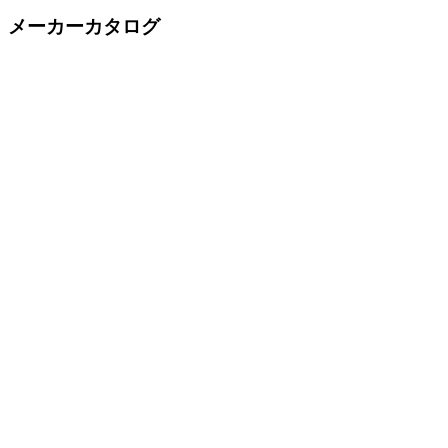
メーカーカタログ
業務用・店舗家具
木製イス
パイプイス
籐製家具
ソファー