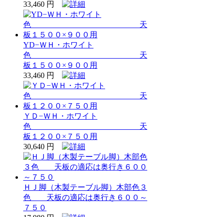
33,460 円
YD−ＷＨ・ホワイト
色 天
板１５００×９００用
33,460 円
ＹＤ−ＷＨ・ホワイト
色 天
板１２００×７５０用
30,640 円
ＨＪ脚（木製テーブル脚）木部色３
色 天板の適応は奥行き６００～
７５０