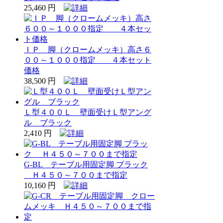
25,460 円
ＩＰ 脚（クロームメッキ）高さ６
００～１０００指定 ４本セット
価格
38,500 円
Ｌ型４００Ｌ 壁面受けＬ型アング
ル ブラック
2,410 円
G-BL テーブル用固定脚 ブラック
Ｈ４５０～７００まで指定
10,160 円