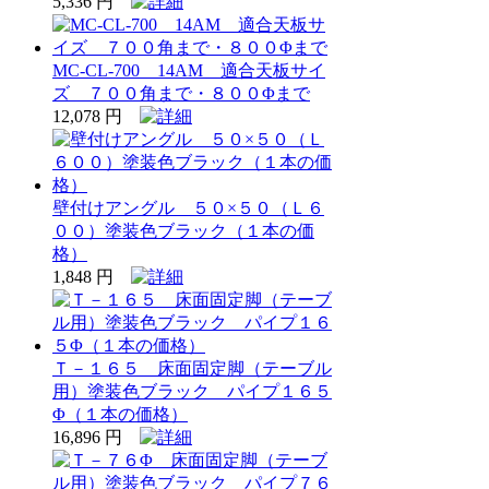
5,336 円
MC-CL-700 14AM 適合天板サイ
ズ ７００角まで・８００Φまで
12,078 円
壁付けアングル ５０×５０（Ｌ６
００）塗装色ブラック（１本の価
格）
1,848 円
Ｔ－１６５ 床面固定脚（テーブル
用）塗装色ブラック パイプ１６５
Φ（１本の価格）
16,896 円