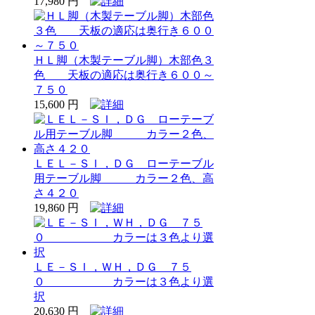
17,980 円
ＨＬ脚（木製テーブル脚）木部色３
色 天板の適応は奥行き６００～
７５０
15,600 円
ＬＥＬ－ＳＩ，ＤＧ ローテーブル
用テーブル脚 カラー２色、高
さ４２０
19,860 円
ＬＥ－ＳＩ，ＷＨ，ＤＧ ７５
０ カラーは３色より選
択
20,630 円