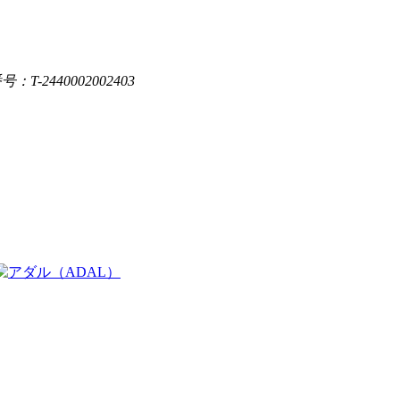
：T-2440002002403