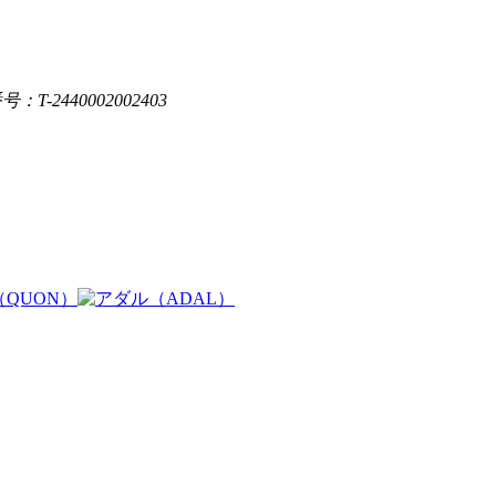
：T-2440002002403